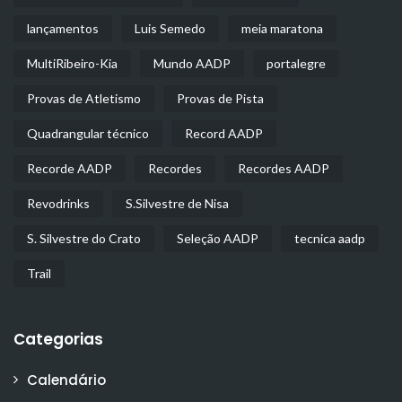
lançamentos
Luis Semedo
meia maratona
MultiRibeiro-Kia
Mundo AADP
portalegre
Provas de Atletismo
Provas de Pista
Quadrangular técnico
Record AADP
Recorde AADP
Recordes
Recordes AADP
Revodrinks
S.Silvestre de Nisa
S. Silvestre do Crato
Seleção AADP
tecnica aadp
Trail
Categorias
Calendário