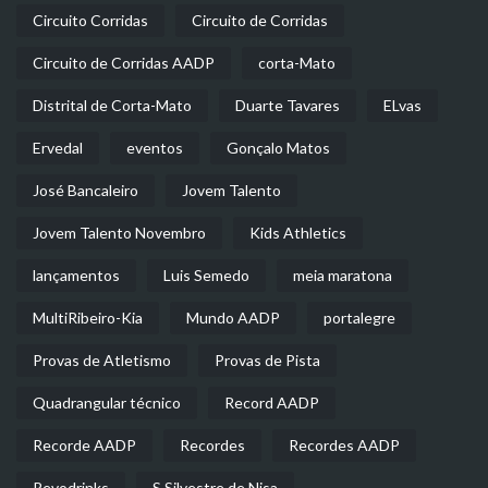
Circuito Corridas
Circuito de Corridas
Circuito de Corridas AADP
corta-Mato
Distrital de Corta-Mato
Duarte Tavares
ELvas
Ervedal
eventos
Gonçalo Matos
José Bancaleiro
Jovem Talento
Jovem Talento Novembro
Kids Athletics
lançamentos
Luis Semedo
meia maratona
MultiRibeiro-Kia
Mundo AADP
portalegre
Provas de Atletismo
Provas de Pista
Quadrangular técnico
Record AADP
Recorde AADP
Recordes
Recordes AADP
Revodrinks
S.Silvestre de Nisa