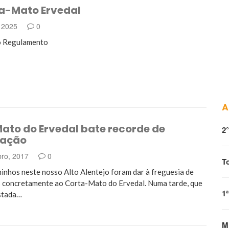
a-Mato Ervedal
, 2025
0
ão Regulamento
A
ato do Ervedal bate recorde de
2
pação
ro, 2017
0
T
inhos neste nosso Alto Alentejo foram dar à freguesia de
s concretamente ao Corta-Mato do Ervedal. Numa tarde, que
1
istada…
M