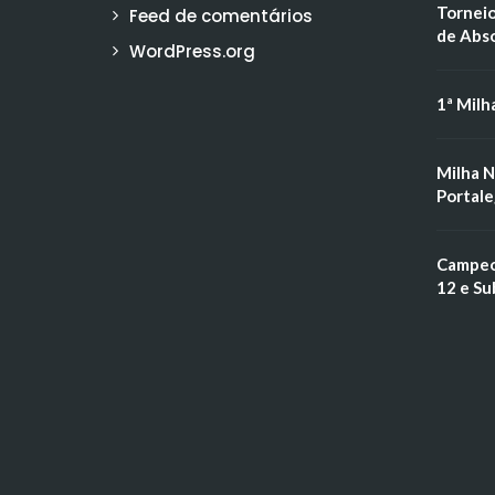
Torneio
Feed de comentários
de Abs
WordPress.org
1ª Milh
Milha N
Portale
Campeon
12 e Su