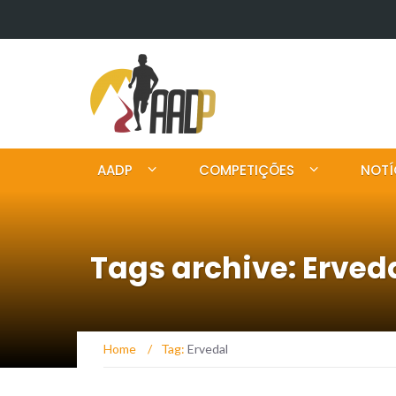
AADP
COMPETIÇÕES
NOTÍ
Tags archive: Erved
Home
/
Tag:
Ervedal