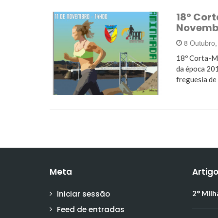
18º Cor
Novemb
8 Outubro
18º Corta-Ma
da época 201
freguesia de
Meta
Artig
Iniciar sessão
2° Milh
Feed de entradas