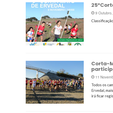
25ºCort
9 Outubro
Classificaç
Corta-M
partici
11 Novemb
Todos os cam
Ervedal, mai
irá ficar reg