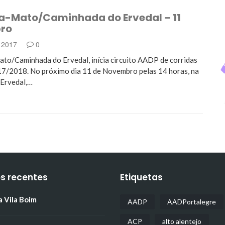
ta-Mato/Caminhada do Ervedal – 11
ro
, 2017
0
to/Caminhada do Ervedal, inícia circuito AADP de corridas
7/2018. No próximo dia 11 de Novembro pelas 14 horas, na
 Ervedal,…
os recentes
Etiquetas
a Vila Boim
AADP
AADPortalegre
ACP
alto alentejo