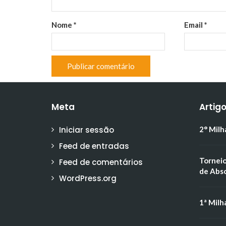
Nome
*
Email
*
Meta
Artig
Iniciar sessão
2° Milh
Feed de entradas
Torneio
Feed de comentários
de Abs
WordPress.org
1ª Milh