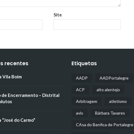
Site
os recentes
Etiquetas
a Vila Boim
AADP
AADPortalegre
ACP
alto alentejo
 de Encerramento – Distrital
olutos
Arbitragem
atletismo
avis
Bárbara Tavares
a “José do Carmo”
CAsa do Benfica de Portalegre