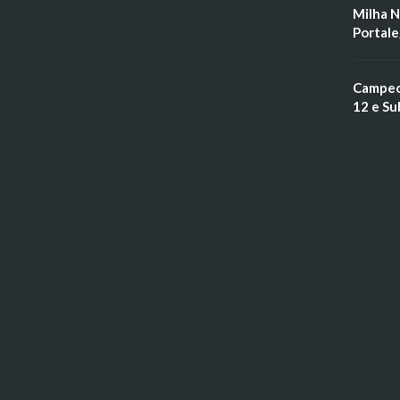
Milha N
Portale
Campeon
12 e Su