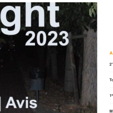
A
2
T
1
M