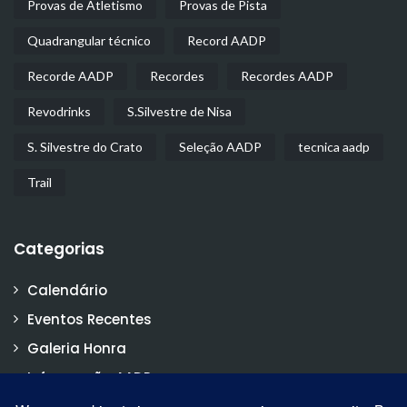
Provas de Atletismo
Provas de Pista
Quadrangular técnico
Record AADP
Recorde AADP
Recordes
Recordes AADP
Revodrinks
S.Silvestre de Nisa
S. Silvestre do Crato
Seleção AADP
tecnica aadp
Trail
Categorias
Calendário
Eventos Recentes
Galeria Honra
Informação AADP
Notícias