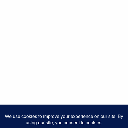
Recorde AADP
Recordes
Recordes AADP
Revodrinks
S.Silvestre de Nisa
S. Silvestre do Crato
Seleção AADP
tecnica aadp
Trail
Categorias
Calendário
Eventos Recentes
Galeria Honra
Informação AADP
Notícias
Vídeos