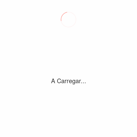
Site
Meta
A Carregar...
Iniciar sessão
Feed de entradas
Feed de comentários
WordPress.org
Artigos recentes