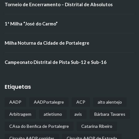
Torneio de Encerramento – Distrital de Absolutos
1ª Milha “José do Carmo”
Milha Noturna da Cidade de Portalegre
Campeonato Distrital de Pista Sub-12 e Sub-16
Etiquetas
AADP
AADPortalegre
ACP
alto alentejo
Arbitragem
atletismo
avis
Bárbara Tavares
CAsa do Benfica de Portalegre
Catarina Ribeiro
Circuito AADP corridas
Circuito AADP de Estrada