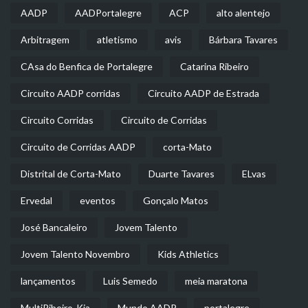
AADP
AADPortalegre
ACP
alto alentejo
Arbitragem
atletismo
avis
Bárbara Tavares
CAsa do Benfica de Portalegre
Catarina Ribeiro
Circuito AADP corridas
Circuito AADP de Estrada
Circuito Corridas
Circuito de Corridas
Circuito de Corridas AADP
corta-Mato
Distrital de Corta-Mato
Duarte Tavares
ELvas
Ervedal
eventos
Gonçalo Matos
José Bancaleiro
Jovem Talento
Jovem Talento Novembro
Kids Athletics
lançamentos
Luis Semedo
meia maratona
MultiRibeiro-Kia
Mundo AADP
portalegre