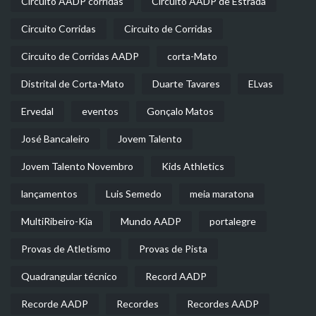
Circuito AADP corridas
Circuito AADP de Estrada
Circuito Corridas
Circuito de Corridas
Circuito de Corridas AADP
corta-Mato
Distrital de Corta-Mato
Duarte Tavares
ELvas
Ervedal
eventos
Gonçalo Matos
José Bancaleiro
Jovem Talento
Jovem Talento Novembro
Kids Athletics
lançamentos
Luis Semedo
meia maratona
MultiRibeiro-Kia
Mundo AADP
portalegre
Provas de Atletismo
Provas de Pista
Quadrangular técnico
Record AADP
Recorde AADP
Recordes
Recordes AADP