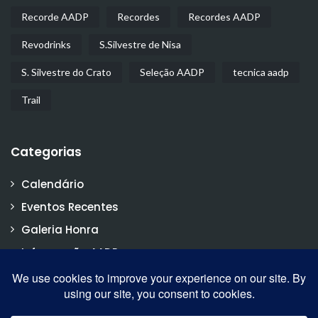
Recorde AADP
Recordes
Recordes AADP
Revodrinks
S.Silvestre de Nisa
S. Silvestre do Crato
Seleção AADP
tecnica aadp
Trail
Categorias
Calendário
Eventos Recentes
Galeria Honra
Informação AADP
Notícias
Vídeos