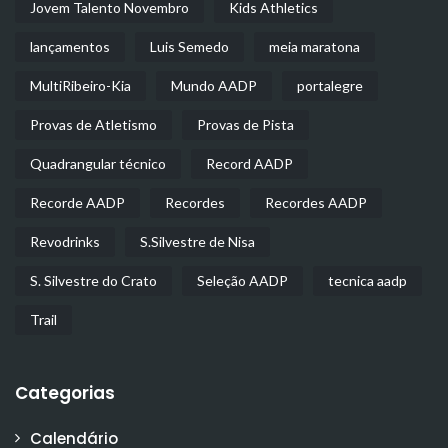
Jovem Talento Novembro
Kids Athletics
lançamentos
Luis Semedo
meia maratona
MultiRibeiro-Kia
Mundo AADP
portalegre
Provas de Atletismo
Provas de Pista
Quadrangular técnico
Record AADP
Recorde AADP
Recordes
Recordes AADP
Revodrinks
S.Silvestre de Nisa
S. Silvestre do Crato
Seleção AADP
tecnica aadp
Trail
Categorias
Calendário