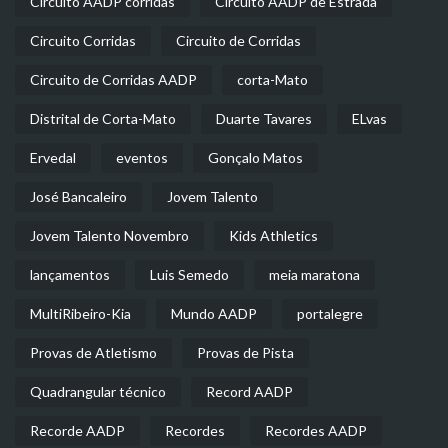
Circuito AADP corridas
Circuito AADP de Estrada
Circuito Corridas
Circuito de Corridas
Circuito de Corridas AADP
corta-Mato
Distrital de Corta-Mato
Duarte Tavares
ELvas
Ervedal
eventos
Gonçalo Matos
José Bancaleiro
Jovem Talento
Jovem Talento Novembro
Kids Athletics
lançamentos
Luis Semedo
meia maratona
MultiRibeiro-Kia
Mundo AADP
portalegre
Provas de Atletismo
Provas de Pista
Quadrangular técnico
Record AADP
Recorde AADP
Recordes
Recordes AADP